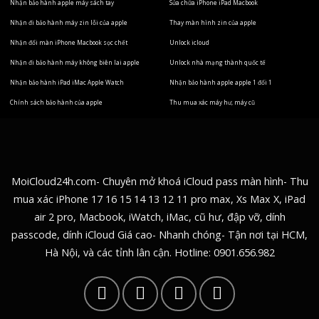
Nhận bảo hành apple máy sách tay
Sửa chữa iPhone iPad Macbook
Nhận đi bảo hành máy zin lỗi của apple
Thay màn hình zin của apple
Nhận đổi màn iPhone Macbook sọc chết
Unlock icloud
Nhận đi bảo hành máy không biên lai apple
Unlock nhà mạng thành quốc tế
Nhận bảo hành iPad iMac Apple Watch
Nhận bảo hành apple apple 1 đổi 1
Chính sách bảo hành của apple
Thu mua xác máy hư, máy cũ
MoiCloud24h.com- Chuyên mở khoá iCloud pass màn hình- Thu
mua xác iPhone 17 16 15 14 13 12 11 pro max, Xs Max X, iPad
air 2 pro, Macbook, iWatch, iMac, cũ hư, đập vỡ, dính
passcode, dính iCloud Giá cao- Nhanh chóng- Tận nơi tại HCM,
Hà Nội, và các tỉnh lân cận. Hotline:
0901.656.982