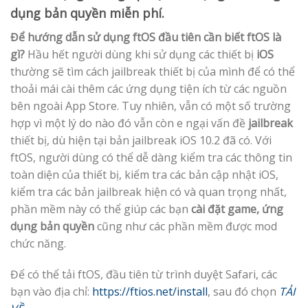
dụng bản quyền miễn phí.
Để hướng dẫn sử dụng ftOS đầu tiên cần biết ftOS là
gì?
Hầu hết người dùng khi sử dụng các thiết bị
iOS
thường sẽ tìm cách jailbreak thiết bị của mình để có thể
thoải mái cài thêm các ứng dụng tiện ích từ các nguồn
bên ngoài App Store. Tuy nhiên, vẫn có một số trường
hợp vì một lý do nào đó vẫn còn e ngại vấn đề
jailbreak
thiết bị, dù hiện tại bản jailbreak iOS 10.2 đã có. Với
ftOS, người dùng có thể dễ dàng kiểm tra các thông tin
toàn diện của thiết bị, kiểm tra các bản cập nhật iOS,
kiểm tra các bản jailbreak hiện có và quan trọng nhất,
phần mềm này có thể giúp các bạn
cài đặt game, ứng
dụng bản quyền
cũng như các phần mềm được mod
chức năng.
Để có thể tải ftOS, đầu tiên từ trình duyệt Safari, các
bạn vào địa chỉ:
https://ftios.net/install
, sau đó chọn
TẢI