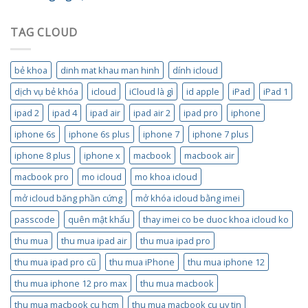
TAG CLOUD
bẻ khoa
dinh mat khau man hinh
dính icloud
dịch vụ bẻ khóa
icloud
iCloud là gì
id apple
iPad
iPad 1
ipad 2
ipad 4
ipad air
ipad air 2
ipad pro
iphone
iphone 6s
iphone 6s plus
iphone 7
iphone 7 plus
iphone 8 plus
iphone x
macbook
macbook air
macbook pro
mo icloud
mo khoa icloud
mở icloud băng phần cứng
mở khóa icloud bằng imei
passcode
quên mật khẩu
thay imei co be duoc khoa icloud ko
thu mua
thu mua ipad air
thu mua ipad pro
thu mua ipad pro cũ
thu mua iPhone
thu mua iphone 12
thu mua iphone 12 pro max
thu mua macbook
thu mua macbook cu hcm
thu mua macbook cu uy tin