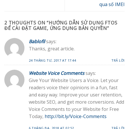
qua số IMEI
2 THOUGHTS ON “
HƯỚNG DẪN SỬ DỤNG FTOS
ĐỂ CÀI ĐẶT GAME, ỨNG DỤNG BẢN QUYỀN
”
Bablofil
says:
Thanks, great article.
24 THÁNG TƯ, 2017 AT 17:44
TRẢ LỜI
Website Voice Comments
says:
Give Your Website Users a Voice. Let your
readers voice their opinions in a fun, fast
and easy way. Improve your user retention,
website SEO, and get more conversions. Add
Voice Comments to your Website for Free
Today,
http://bit.ly/Voice-Comments
6 THÁNG BA, 2018 AT 02:52
TRẢ LỜI