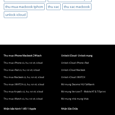
thu mua macbook tphcm
thu xac
thu xac macbook
unlock icloud
Thu mua iPhone Macbook Wtach
Unlock iCloud- Unlock mạng
Thu mua iPhone cũ, hư, rơi vỡ, icloud
Unlock iCloud iPhone iPad
Thu mua iPad cũ, hư, rơi vỡ, icloud
Unlock iCloud Macbook
Thu mua Macbook cũ, hư, rơi vỡ, icloud
Unlock iCloud WATCH
Thu mua WATCH cũ, hư, rơi vỡ, icloud
Mở mạng Docomo/ AU/ Softbank
Thu mua Airpods cũ, hư, rơi vỡ, icloud
Mở mạng Verizon/T - Mobile/AT & T/Sprint
Thu mua iWatch cũ, hư, rơi vỡ, icloud
Mở mạng nhà mạng khác
Nhận bảo hành 1 đổi 1 Apple
Nhận Sửa Chữa