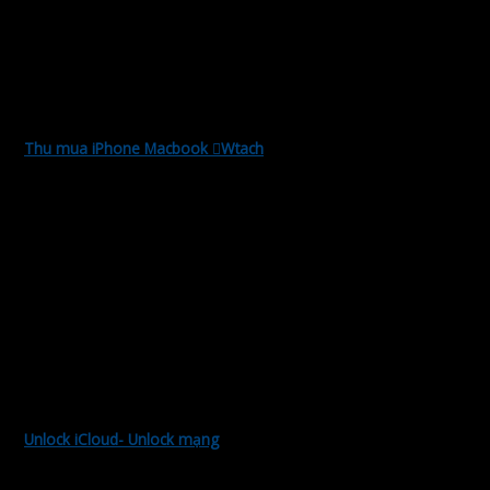
Thu mua iPhone Macbook Wtach
Thu mua iPhone cũ, hư, rơi vỡ, icloud
Thu mua iPad cũ, hư, rơi vỡ, icloud
Thu mua Macbook cũ, hư, rơi vỡ, icloud
Thu mua WATCH cũ, hư, rơi vỡ, icloud
Thu mua Airpods cũ, hư, rơi vỡ, icloud
Thu mua iWatch cũ, hư, rơi vỡ, icloud
Unlock iCloud- Unlock mạng
Unlock iCloud iPhone iPad