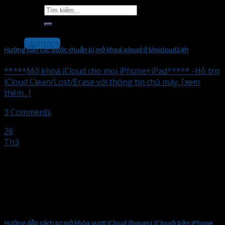
Tìm
kiếm:
Facebook
Hướng dẫn các bước chuẩn bị mở khoá icloud ở Moicloud24h
*****Mở khoá iCloud cho mọi iPhone+iPad***** -Hỗ trợ
iCloud Clean/Lost/Erase với thông tin chủ máy. [xem
thêm...]
3 Comments
26
Th3
Hướng dẫn cách tự mở khóa vượt iCloud (bypass iCloud) trên iPhone