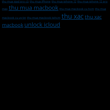
thu mua ipad pro cũ
thu mua iPhone
thu mua iphone 12
thu mua iphone 12 pro
thu mua macbook
max
thu mua macbook cu hcm
thu mua
thu xac
thu xac
macbook cu uy tin
thu mua macbook tphcm
unlock icloud
macbook