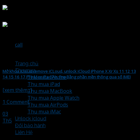
Skip
to
content
call
Trang chủ
Thu mua
Mở khóa iCloud remove iCLoud, unlock iCloud iPhone X Xr Xs 11 12 13
Thu mua iPhone
14 15 16 17 Pro Max iPad Air, Pro Bằng phần mền thông qua số IMEI
Thu mua iPad
[xem thêm...]
Thu mua MacBook
Thu mua Apple Watch
1 Comment
Thu mua AirPods
Thu mua iMac
03
Unlock icloud
Th5
Đổi bảo hành
Liên Hệ