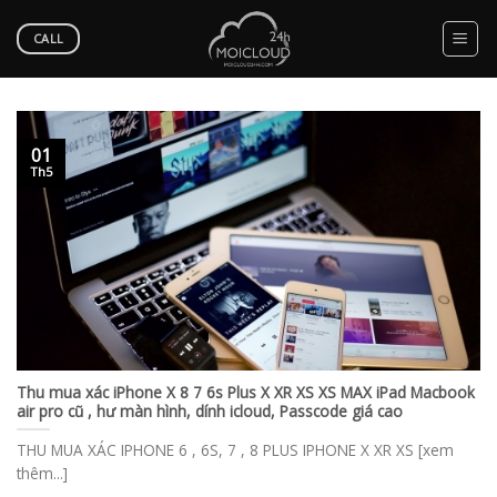
Skip
to
CALL
content
01
Th5
Thu mua xác iPhone X 8 7 6s Plus X XR XS XS MAX iPad Macbook
air pro cũ , hư màn hình, dính icloud, Passcode giá cao
THU MUA XÁC IPHONE 6 , 6S, 7 , 8 PLUS IPHONE X XR XS [xem
thêm...]