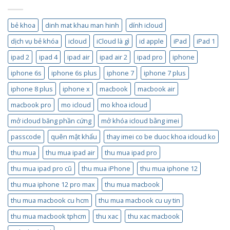
bẻ khoa
dinh mat khau man hinh
dính icloud
dịch vụ bẻ khóa
icloud
iCloud là gì
id apple
iPad
iPad 1
ipad 2
ipad 4
ipad air
ipad air 2
ipad pro
iphone
iphone 6s
iphone 6s plus
iphone 7
iphone 7 plus
iphone 8 plus
iphone x
macbook
macbook air
macbook pro
mo icloud
mo khoa icloud
mở icloud băng phần cứng
mở khóa icloud bằng imei
passcode
quên mật khẩu
thay imei co be duoc khoa icloud ko
thu mua
thu mua ipad air
thu mua ipad pro
thu mua ipad pro cũ
thu mua iPhone
thu mua iphone 12
thu mua iphone 12 pro max
thu mua macbook
thu mua macbook cu hcm
thu mua macbook cu uy tin
thu mua macbook tphcm
thu xac
thu xac macbook