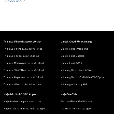
unlock icloud
Thu mua iPhone Macbook Wtach
Unlock iCloud- Unlock mạng
Thu mua iPhone cũ, hư, rơi vỡ, icloud
Unlock iCloud iPhone iPad
Thu mua iPad cũ, hư, rơi vỡ, icloud
Unlock iCloud Macbook
Thu mua Macbook cũ, hư, rơi vỡ, icloud
Unlock iCloud WATCH
Thu mua WATCH cũ, hư, rơi vỡ, icloud
Mở mạng Docomo/ AU/ Softbank
Thu mua Airpods cũ, hư, rơi vỡ, icloud
Mở mạng Verizon/T - Mobile/AT & T/Sprint
Thu mua iWatch cũ, hư, rơi vỡ, icloud
Mở mạng nhà mạng khác
Nhận bảo hành 1 đổi 1 Apple
Nhận Sửa Chữa
Nhận bảo hành apple máy sách tay
Sửa chữa iPhone iPad Macbook
Nhận đi bảo hành máy zin lỗi của apple
Thay màn hình zin của apple