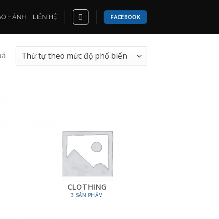
ẢO HÀNH
LIÊN HỆ
FACEBOOK
uả
CLOTHING
3 SẢN PHẨM