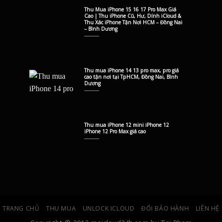
Thu Mua iPhone 15 16 17 Pro Max Giá
Cao | Thu iPhone Cũ, Hư, Dính iCloud &
Thu Xác iPhone Tận Nơi HCM – Đồng Nai
– Bình Dương
Thu mua iPhone 14 13 pro max, pro giá
cao tận nơi tại TpHCM, Đồng Nai, Bình
Dương
Thu mua iPhone 12 mini iPhone 12
iPhone 12 Pro Max giá cao
TRANG CHỦ
THU MUA
UNLOCK ICLOUD
ĐỔI BẢO HÀNH
LIÊN HỆ