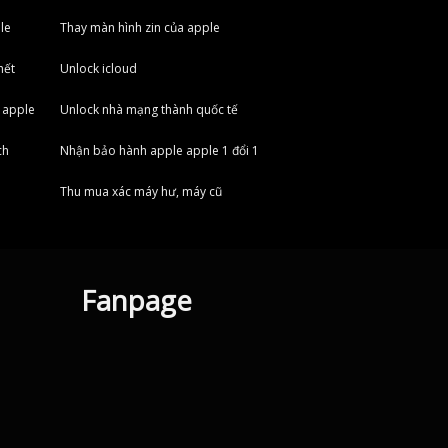
le
Thay màn hình zin của apple
hết
Unlock icloud
 apple
Unlock nhà mạng thành quốc tế
ch
Nhận bảo hành apple apple 1 đổi 1
Thu mua xác máy hư, máy cũ
Fanpage