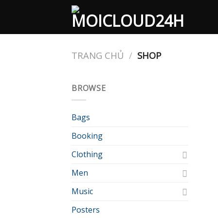
Skip
to
content
TRANG CHỦ
/
SHOP
BROWSE
Bags
Booking
Clothing
Men
Music
Posters