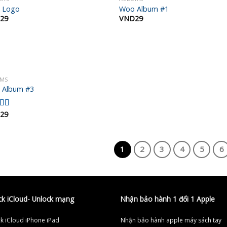
Add to
Add
 Logo
Woo Album #1
wishlist
wish
29
VND
29
UMS
Add to
 Album #3
wishlist
29
c
5
1
2
3
4
5
6
ck iCloud- Unlock mạng
Nhận bảo hành 1 đổi 1 Apple
k iCloud iPhone iPad
Nhận bảo hành apple máy sách tay