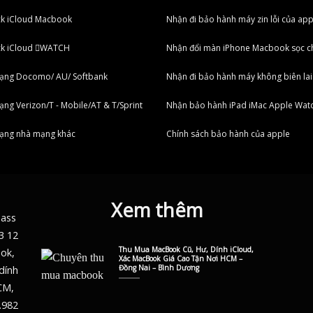
ck iCloud Macbook
Nhận đi bảo hành máy zin lỗi của app
ck iCloud WATCH
Nhận đổi màn iPhone Macbook sọc c
ạng Docomo/ AU/ Softbank
Nhận đi bảo hành máy không biên lai
ng Verizon/T - Mobile/AT & T/Sprint
Nhận bảo hành iPad iMac Apple Wat
ạng nhà mạng khác
Chính sách bảo hành của apple
Xem thêm
pass
3 12
Thu Mua MacBook Cũ, Hư, Dính iCloud,
ook,
Xác MacBook Giá Cao Tận Nơi HCM –
Đồng Nai – Bình Dương
dính
CM,
.982