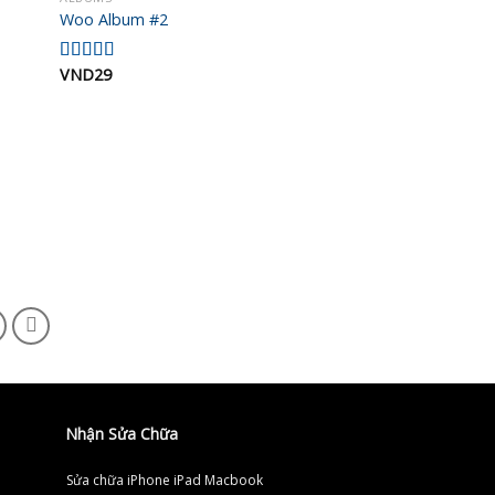
 to
Add to
Woo Album #2
list
wishlist
VND
29
Được xếp
hạng
4.00
5 sao
Nhận Sửa Chữa
Sửa chữa iPhone iPad Macbook