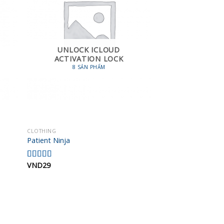
UNLOCK ICLOUD
ACTIVATION LOCK
8 SẢN PHẨM
CLOTHING
 to
Add to
Patient Ninja
list
wishlist
VND
29
Được xếp
hạng
4.67
5
sao