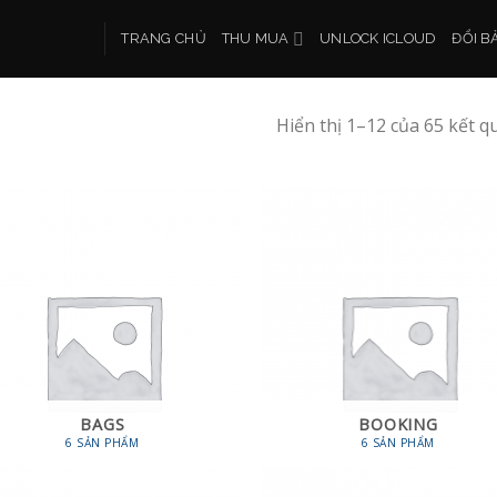
TRANG CHỦ
THU MUA
UNLOCK ICLOUD
ĐỔI B
Hiển thị 1–12 của 65 kết q
BAGS
BOOKING
6 SẢN PHẨM
6 SẢN PHẨM