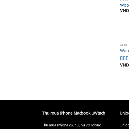
Woo
VND
ALB
Woo
VND
Đượ
xếp
hạng
3.50
sao
Thu mua iPhone Macbook Wtach
Unlo
Thu mua iPhone cũ, hư, rơi vỡ, icloud
Unloc