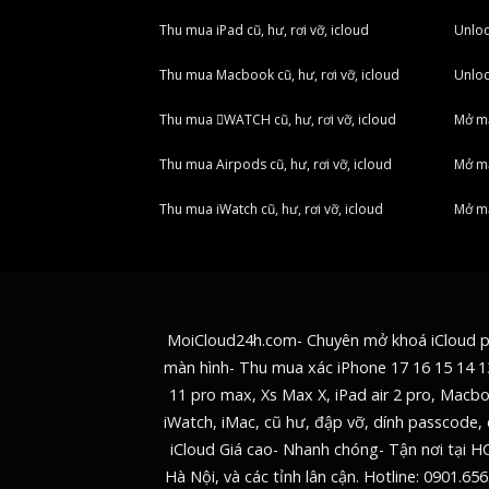
Thu mua iPad cũ, hư, rơi vỡ, icloud
Unlo
Thu mua Macbook cũ, hư, rơi vỡ, icloud
Unlo
Thu mua WATCH cũ, hư, rơi vỡ, icloud
Mở m
Thu mua Airpods cũ, hư, rơi vỡ, icloud
Mở mạ
Thu mua iWatch cũ, hư, rơi vỡ, icloud
Mở m
MoiCloud24h.com- Chuyên mở khoá iCloud 
màn hình- Thu mua xác iPhone 17 16 15 14 1
11 pro max, Xs Max X, iPad air 2 pro, Macb
iWatch, iMac, cũ hư, đập vỡ, dính passcode, 
iCloud Giá cao- Nhanh chóng- Tận nơi tại H
Hà Nội, và các tỉnh lân cận. Hotline:
0901.656