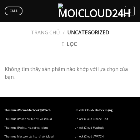
Skip
to
CALL
content
TRANG CHỦ
/
UNCATEGORIZED
LỌC
Không tìm thấy sản phẩm nào khớp với lựa chọn của
bạn.
Thu mua iPhone Macbook Wtach
Unlock iCloud- Unlock mạng
Thu mua iPhone cũ, hư, rơi vỡ, icloud
Unlock iCloud iPhone iPad
Thu mua iPad cũ, hư, rơi vỡ, icloud
Unlock iCloud Macbook
Thu mua Macbook cũ, hư, rơi vỡ, icloud
Unlock iCloud WATCH