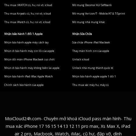
Thu mua WATCH cũ, hư, rơi vỡ, icloud
Mở mạng Docomo/ AU/ Softbank
Thu mua Airpods cũ, hư, rơi vỡ, icloud
Mở mạng Verizon/T - Mobile/AT & T/Sprint
Thu mua iWatch cũ, hư, rơi vỡ, icloud
Mở mạng nhà mạng khác
Nhận bảo hành 1 đổi 1 Apple
Nhận Sửa Chữa
Nhận bảo hành apple máy sách tay
Sửa chữa iPhone iPad Macbook
Nhận đi bảo hành máy zin lỗi của apple
Thay màn hình zin của apple
Nhận đổi màn iPhone Macbook sọc chết
Unlock icloud
Nhận đi bảo hành máy không biên lai apple
Unlock nhà mạng thành quốc tế
Nhận bảo hành iPad iMac Apple Watch
Nhận bảo hành apple apple 1 đổi 1
Chính sách bảo hành của apple
Thu mua xác máy hư, máy cũ
MoiCloud24h.com- Chuyên mở khoá iCloud pass màn hình- Thu
mua xác iPhone 17 16 15 14 13 12 11 pro max, Xs Max X, iPad
air 2 pro, Macbook, iWatch, iMac, cũ hư, đập vỡ, dính