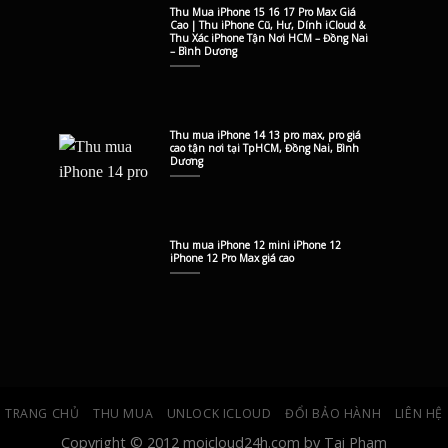
Thu Mua iPhone 15 16 17 Pro Max Giá
Cao | Thu iPhone Cũ, Hư, Dính iCloud &
Thu Xác iPhone Tận Nơi HCM – Đồng Nai
– Bình Dương
Thu mua iPhone 14 13 pro max, pro giá
cao tận nơi tại TpHCM, Đồng Nai, Bình
Dương
Thu mua iPhone 12 mini iPhone 12
iPhone 12 Pro Max giá cao
TRANG CHỦ
THU MUA
UNLOCK ICLOUD
ĐỔI BẢO HÀNH
LIÊN HỆ
Copyright © 2012 moicloud24h.com by Tai Pham