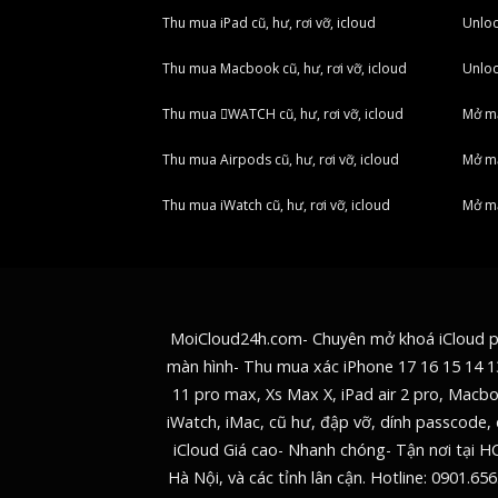
Thu mua iPad cũ, hư, rơi vỡ, icloud
Unlo
Thu mua Macbook cũ, hư, rơi vỡ, icloud
Unlo
Thu mua WATCH cũ, hư, rơi vỡ, icloud
Mở m
Thu mua Airpods cũ, hư, rơi vỡ, icloud
Mở mạ
Thu mua iWatch cũ, hư, rơi vỡ, icloud
Mở m
MoiCloud24h.com- Chuyên mở khoá iCloud 
màn hình- Thu mua xác iPhone 17 16 15 14 1
11 pro max, Xs Max X, iPad air 2 pro, Macb
iWatch, iMac, cũ hư, đập vỡ, dính passcode, 
iCloud Giá cao- Nhanh chóng- Tận nơi tại H
Hà Nội, và các tỉnh lân cận. Hotline:
0901.656