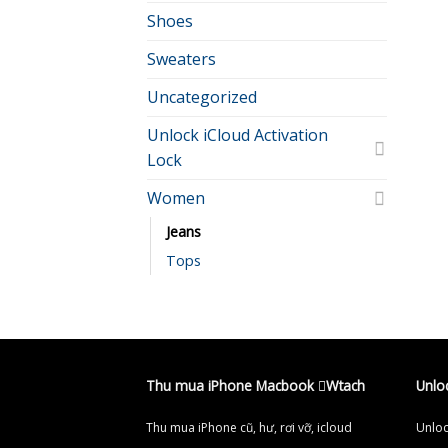
Shoes
Sweaters
Uncategorized
Unlock iCloud Activation
Lock
Women
Jeans
Tops
Thu mua iPhone Macbook Wtach
Unlo
Thu mua iPhone cũ, hư, rơi vỡ, icloud
Unloc