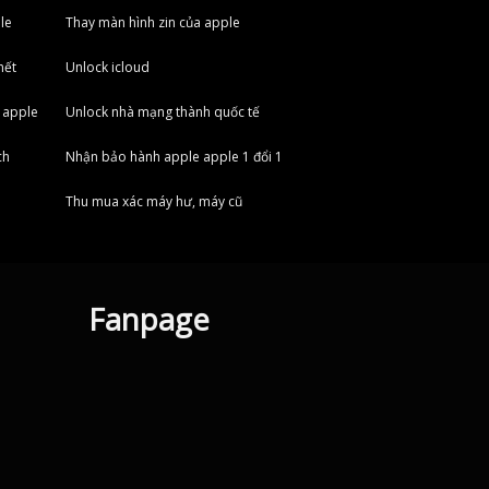
le
Thay màn hình zin của apple
hết
Unlock icloud
 apple
Unlock nhà mạng thành quốc tế
ch
Nhận bảo hành apple apple 1 đổi 1
Thu mua xác máy hư, máy cũ
Fanpage