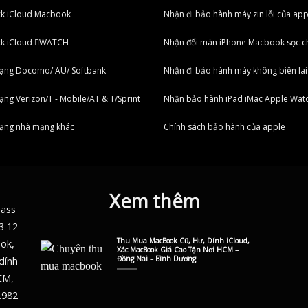
ck iCloud Macbook
Nhận đi bảo hành máy zin lỗi của app
ck iCloud WATCH
Nhận đổi màn iPhone Macbook sọc c
ạng Docomo/ AU/ Softbank
Nhận đi bảo hành máy không biên lai
ng Verizon/T - Mobile/AT & T/Sprint
Nhận bảo hành iPad iMac Apple Wat
ạng nhà mạng khác
Chính sách bảo hành của apple
Xem thêm
pass
3 12
Thu Mua MacBook Cũ, Hư, Dính iCloud,
ook,
Xác MacBook Giá Cao Tận Nơi HCM –
Đồng Nai – Bình Dương
dính
CM,
.982