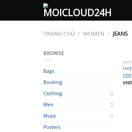
Skip
to
content
TRANG CHỦ
/
WOMEN
/
JEANS
BROWSE
JEAN
Lucy
Bags
Booking
VND
Đượ
xếp
hạng
Clothing
3.00
sao
Men
Music
Posters