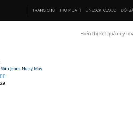
TRANG CHỦ
THU MUA
UNLOCK ICLOUD
ĐỔI B
Hiển thị kết quả duy nh
S
Add to
 Slim Jeans Noisy May
wishlist
29
c
5