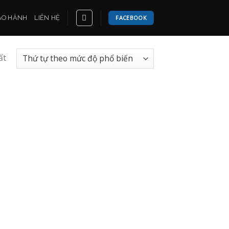
ẢO HÀNH
LIÊN HỆ
FACEBOOK
ất